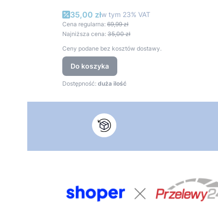
Cena promocyjna brutto
35,00 zł
w tym %s VAT
w tym
23%
VAT
Cena regularna:
69,99 zł
Najniższa cena:
35,00 zł
Ceny podane bez kosztów dostawy.
Do koszyka
Dostępność:
duża ilość