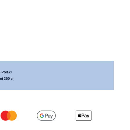
 Polski
j 250 zł