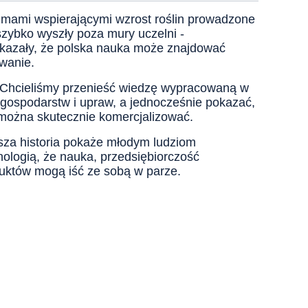
mami wspierającymi wzrost roślin prowadzone
szybko wyszły poza mury uczelni -
okazały, że polska nauka może znajdować
wanie.
 Chcieliśmy przenieść wiedzę wypracowaną w
 gospodarstw i upraw, a jednocześnie pokazać,
 można skutecznie komercjalizować.
sza historia pokaże młodym ludziom
ologią, że nauka, przedsiębiorczość
duktów mogą iść ze sobą w parze.